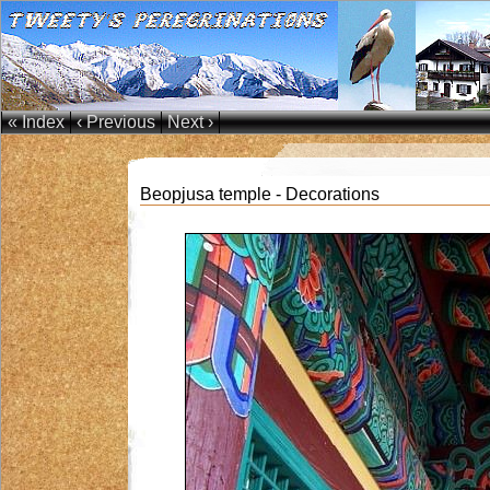
« Index
‹ Previous
Next ›
Beopjusa temple - Decorations