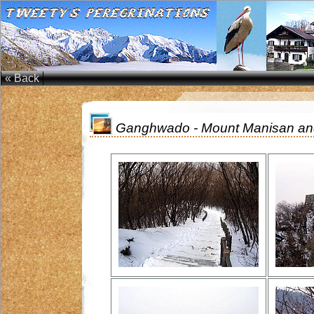
« Back
Ganghwado - Mount Manisan an