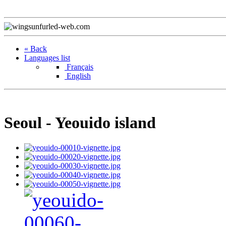
« Back
Languages list
Français
English
Seoul - Yeouido island