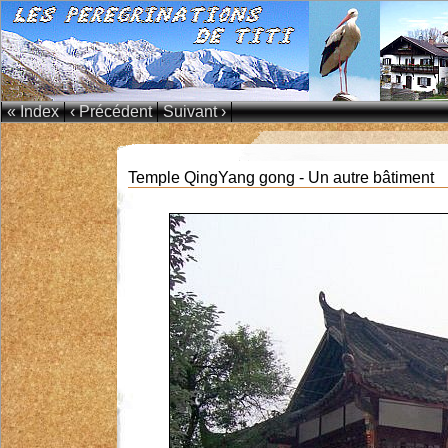
« Index
‹ Précédent
Suivant ›
Temple QingYang gong - Un autre bâtiment