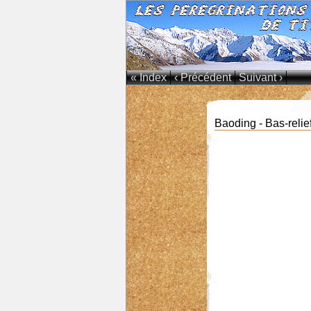
« Index
‹ Précédent
Suivant ›
Baoding - Bas-reli