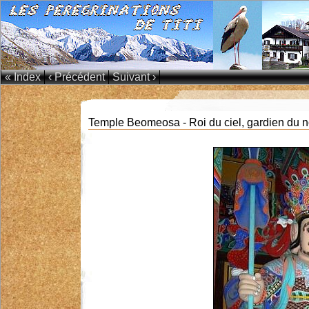
« Index
‹ Précédent
Suivant ›
Temple Beomeosa - Roi du ciel, gardien du n