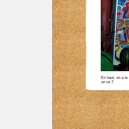
En haut, on a la 
un roi ?