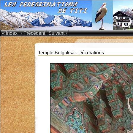
« Index
‹ Précédent
Suivant ›
Temple Bulguksa - Décorations