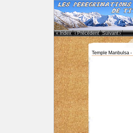
« Index
‹ Précédent
Suivant ›
Temple Manbulsa - M