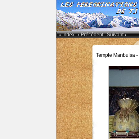
« Index
‹ Précédent
Suivant ›
Temple Manbulsa -