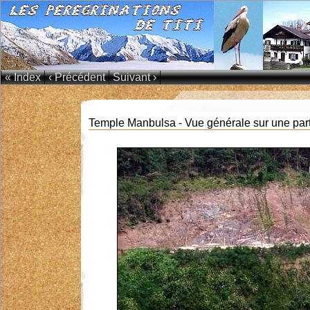
« Index
‹ Précédent
Suivant ›
Temple Manbulsa - Vue générale sur une part