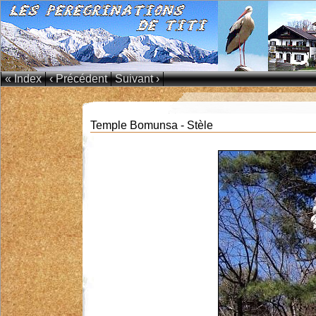
« Index
‹ Précédent
Suivant ›
Temple Bomunsa - Stèle