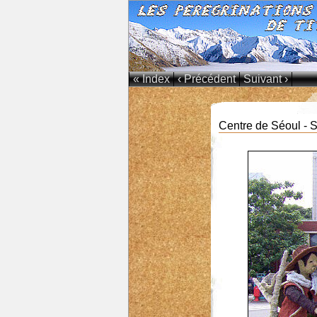
« Index
‹ Précédent
Suivant ›
Centre de Séoul - S