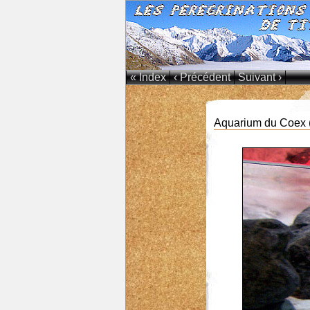
« Index
‹ Précédent
Suivant ›
Aquarium du Coex 