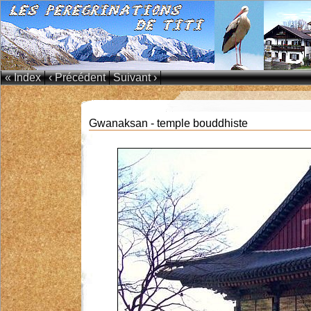
« Index
‹ Précédent
Suivant ›
Gwanaksan - temple bouddhiste