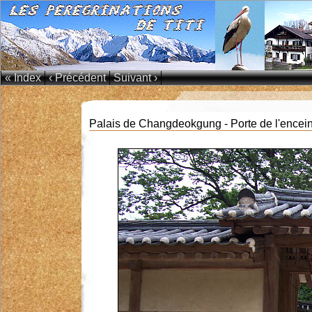
« Index
‹ Précédent
Suivant ›
Palais de Changdeokgung - Porte de l'enceint