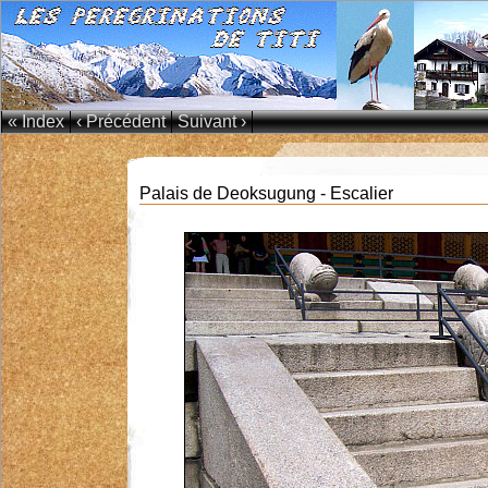
« Index
‹ Précédent
Suivant ›
Palais de Deoksugung - Escalier