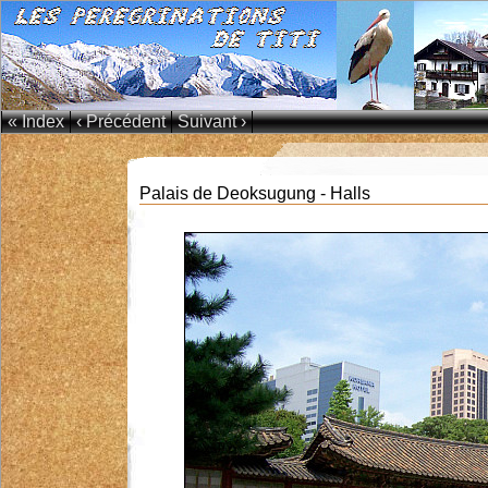
« Index
‹ Précédent
Suivant ›
Palais de Deoksugung - Halls