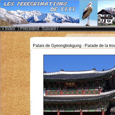
« Index
‹ Précédent
Suivant ›
Palais de Gyeongbokgung - Parade de la tro