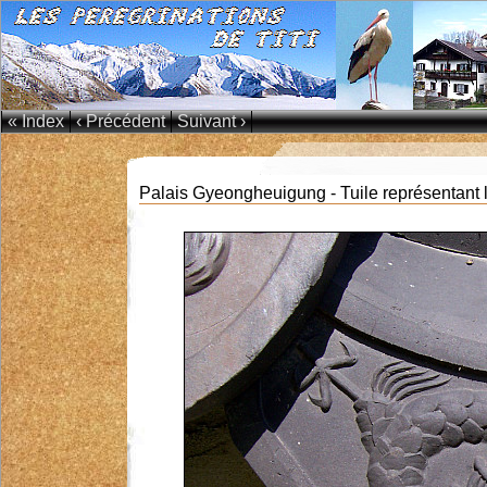
« Index
‹ Précédent
Suivant ›
Palais Gyeongheuigung - Tuile représentant l