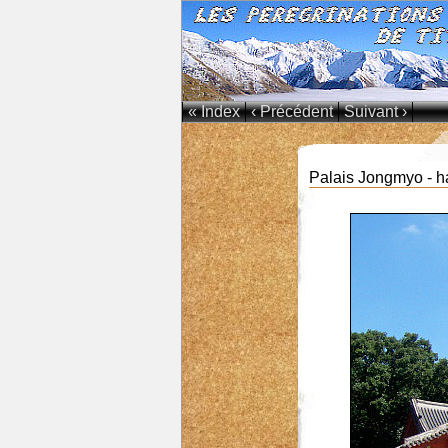
« Index
‹ Précédent
Suivant ›
Palais Jongmyo - ha