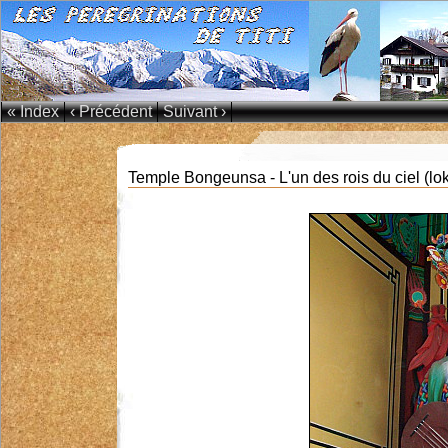
« Index
‹ Précédent
Suivant ›
Temple Bongeunsa - L'un des rois du ciel (lok