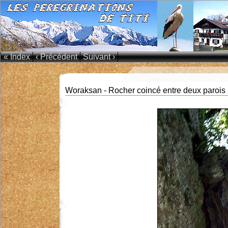
« Index
‹ Précédent
Suivant ›
Woraksan - Rocher coincé entre deux parois