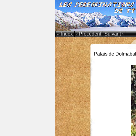
« Index
‹ Précédent
Suivant ›
Palais de Dolmabah