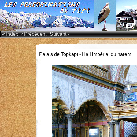
« Index
‹ Précédent
Suivant ›
Palais de Topkapı - Hall impérial du harem