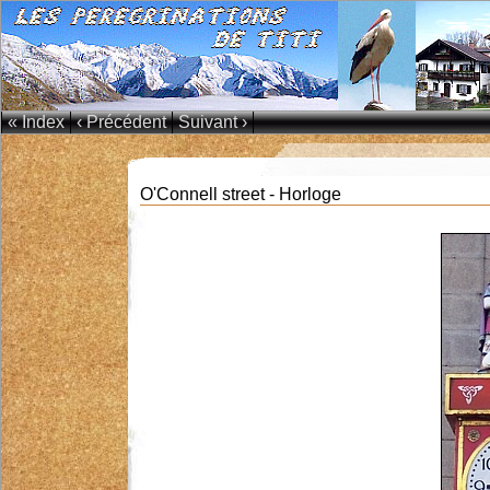
« Index
‹ Précédent
Suivant ›
O'Connell street - Horloge