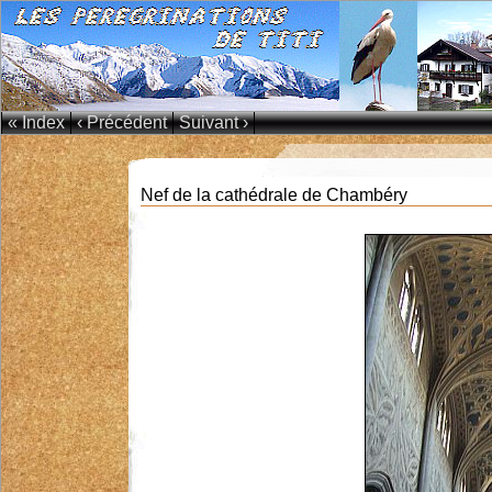
« Index
‹ Précédent
Suivant ›
Nef de la cathédrale de Chambéry