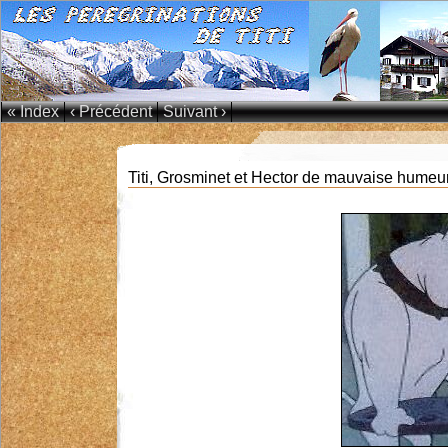
« Index
‹ Précédent
Suivant ›
Titi, Grosminet et Hector de mauvaise humeu