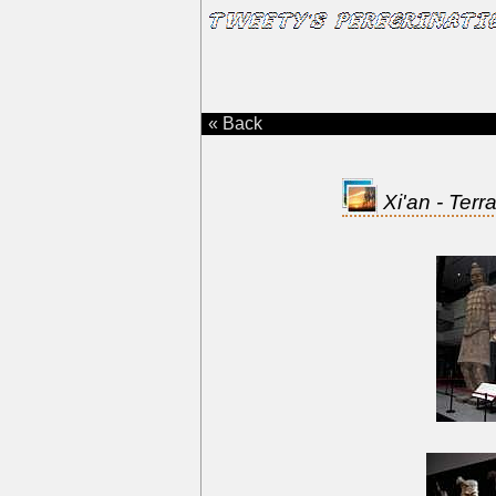
« Back
Xi'an - Terr