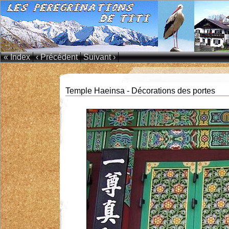
« Index
‹ Précédent
Suivant ›
Temple Haeinsa - Décorations des portes