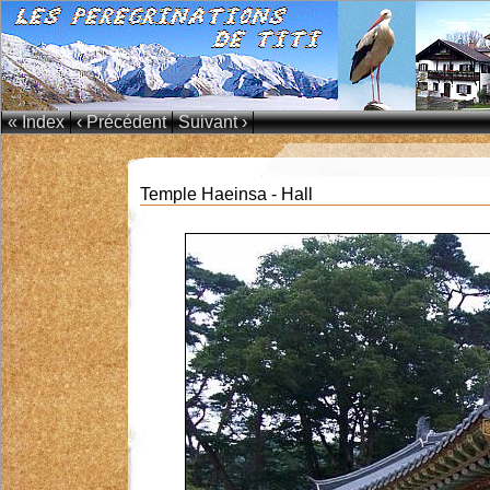
« Index
‹ Précédent
Suivant ›
Temple Haeinsa - Hall