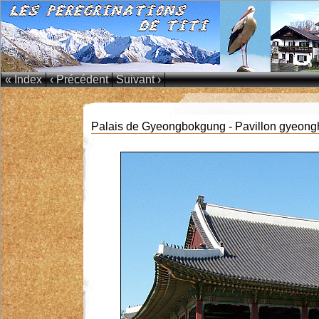
« Index
‹ Précédent
Suivant ›
Palais de Gyeongbokgung - Pavillon gyeong