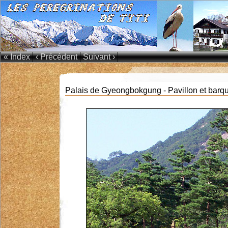
« Index
‹ Précédent
Suivant ›
Palais de Gyeongbokgung - Pavillon et barq