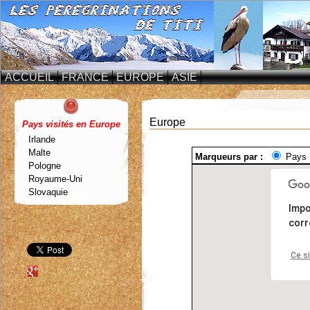
ACCUEIL
FRANCE
EUROPE
ASIE
Europe
Pays visités en Europe
Irlande
Malte
Marqueurs par :
Pays
Pologne
Royaume-Uni
Slovaquie
Imp
corr
Ce s