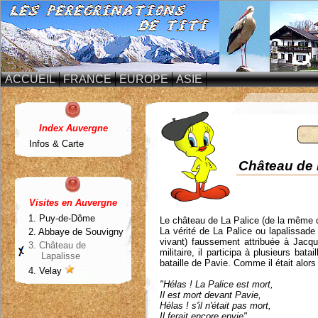
ACCUEIL
FRANCE
EUROPE
ASIE
Index Auvergne
Infos & Carte
Château de 
Visites en Auvergne
1.
Puy-de-Dôme
Le château de La Palice (de la même c
La vérité de La Palice ou lapalissade
2. Abbaye de Souvigny
vivant) faussement attribuée à Jacqu
3. Château de
militaire, il participa à plusieurs bat
Lapalisse
bataille de Pavie. Comme il était alor
4.
Velay
"Hélas ! La Palice est mort,
Il est mort devant Pavie,
Hélas ! s'il n'était pas mort,
Il ferait encore envie".