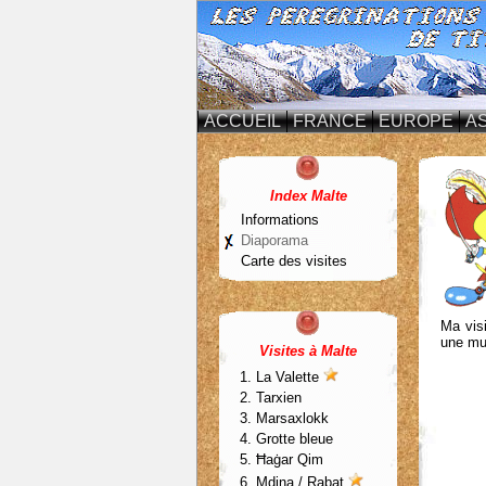
ACCUEIL
FRANCE
EUROPE
AS
Index Malte
Informations
Diaporama
Carte des visites
Ma vis
une mus
Visites à Malte
1.
La Valette
2. Tarxien
3. Marsaxlokk
4. Grotte bleue
5. Ħaġar Qim
6. Mdina /
Rabat