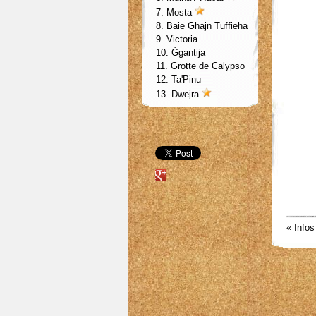
7.
Mosta
8. Baie Għajn Tuffieħa
9. Victoria
10. Ġgantija
11. Grotte de Calypso
12. Ta'Pinu
13.
Dwejra
« Infos