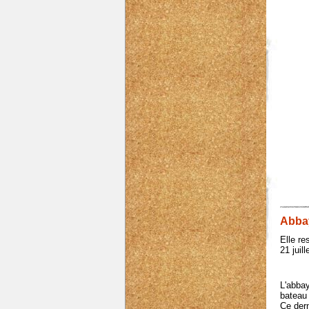
Abbay
Elle re
21 juill
L'abbay
bateau 
Ce dern