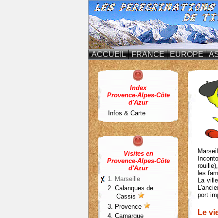
ACCUEIL
FRANCE
EUROPE
AS
Index
Provence-Alpes-Côte
d'Azur
Infos & Carte
Marseil
Visites en
Inconto
Provence-Alpes-Côte
rouille
d'Azur
les fa
1. Marseille
La vill
L'ancie
2. Calanques de
port im
Cassis
3.
Provence
Le vi
4. Camargue