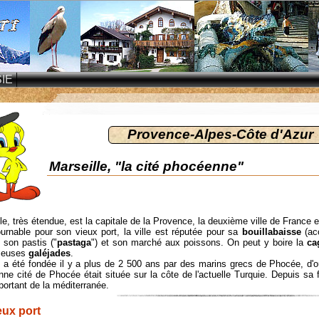
IE
Provence-Alpes-Côte d'Azur
Marseille, "la cité phocéenne"
le, très étendue, est la capitale de la Provence, la deuxième ville de France e
urnable pour son vieux port, la ville est réputée pour sa
bouillabaisse
(ac
), son pastis ("
pastaga
") et son marché aux poissons. On peut y boire la
ca
meuses
galéjades
.
e a été fondée il y a plus de 2 500 ans par des marins grecs de Phocée, d'
nne cité de Phocée était située sur la côte de l'actuelle Turquie. Depuis sa 
portant de la méditerranée.
eux port