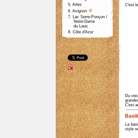
5. Arles
C'est l
6.
Avignon
7. Lac
Serre-Ponçon /
Notre-Dame
du Laus
8. Côte d'Azur
Du vieu
grandes
C'est a
Basil
La bas
style n