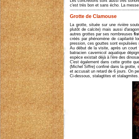
Les concrétions sont aussi très sonore
c'est très bon et sans écho. La messe 
Grotte de Clamouse
La grotte, située sur une rivière sou
plutôt de calcite) mais aussi d'arago
autres grottes par ses nombreuses
fi
créés par phénomène de capilarité lo
pression, ces gouttes sont expulsées s
Au début de la visite, après un court
batracien cavernicol aquatique dépig
espèce existait déjà à l'ère des dinosa
C'est également dans cette grotte que
(Michel Siffre) confiné dans la grotte, 
et accusait un retard de 6 jours. On pe
Ci-dessous, stalagtites et stalagmites.