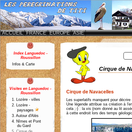
ACCUEIL
FRANCE
EUROPE
ASIE
Index
Languedoc -
Roussillon
Infos & Carte
Cirque de N
Visites en
Languedoc -
Cirque de Navacelles
Roussillon
1. Lozère - villes
Les superlatifs manquent pour décrire 
Une légende attribue sa création à l'
2. Lozère -
cela ;-) : la vis (nom donné au lit assé
paysages
à cette endroit lors des temps géologi
3. Autour d'Alès
4. Nîmes et Pont
du Gard
5. Cirque de