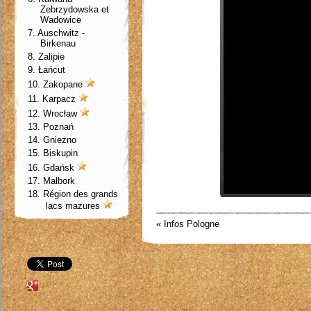
Zebrzydowska et
Wadowice
7.
Auschwitz -
Birkenau
8. Zalipie
9. Łańcut
10.
Zakopane
11.
Karpacz
12.
Wrocław
13. Poznań
14. Gniezno
15. Biskupin
16.
Gdańsk
17. Malbork
18. Région des grands
lacs
mazures
« Infos Pologne