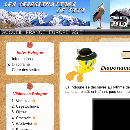
ACCUEIL
FRANCE
EUROPE
ASIE
Index Pologne
Informations
Diaporama
Diaporama
Carte des visites
La Pologne se découvre au rythme de 
national, plutôt entraînant joué comme i
Visites en Pologne
1.
Varsovie
2. Częstochowa
3. Ojców
4.
Cracovie
5.
Wieliczka
6. Kalwaria